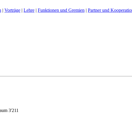
n
|
Vorträge
|
Lehre
|
Funktionen und Gremien
|
Partner und Kooperati
aum 3'211