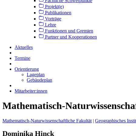
Fachliche Schwerpunkte
Projekt(e)
Publikationen
Vorträge
Lehre
Funktionen und Gremien
Partner und Kooperationen
Aktuelles
Termine
Orientierung
Lageplan
Gebäudeplan
Mitarbeiter:innen
Mathematisch-Naturwissenschaft
Mathematisch-Naturwissenschaftliche Fakultät
|
Geographisches Insti
Dominika Hinck