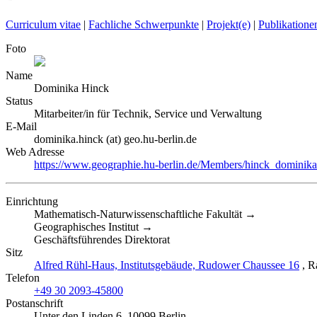
Curriculum vitae
|
Fachliche Schwerpunkte
|
Projekt(e)
|
Publikatione
Foto
Name
Dominika
Hinck
Status
Mitarbeiter/in für Technik, Service und Verwaltung
E-Mail
dominika.hinck (at) geo.hu-berlin.de
Web Adresse
https://www.geographie.hu-berlin.de/Members/hinck_dominika
Einrichtung
Mathematisch-Naturwissenschaftliche Fakultät →
Geographisches Institut →
Geschäftsführendes Direktorat
Sitz
Alfred Rühl-Haus, Institutsgebäude, Rudower Chaussee 16
, R
Telefon
+49 30 2093-45800
Postanschrift
Unter den Linden 6, 10099 Berlin