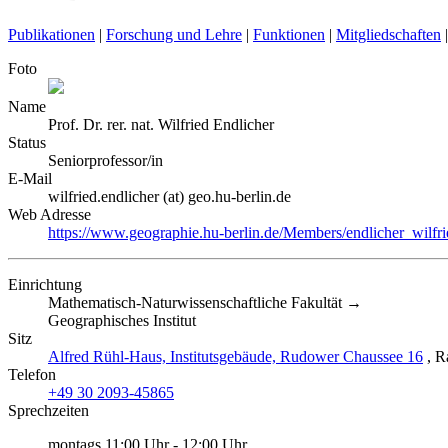
Publikationen
|
Forschung und Lehre
|
Funktionen
|
Mitgliedschaften
|
Foto
Name
Prof. Dr. rer. nat.
Wilfried
Endlicher
Status
Seniorprofessor/in
E-Mail
wilfried.endlicher (at) geo.hu-berlin.de
Web Adresse
https://www.geographie.hu-berlin.de/Members/endlicher_wilfri
Einrichtung
Mathematisch-Naturwissenschaftliche Fakultät →
Geographisches Institut
Sitz
Alfred Rühl-Haus, Institutsgebäude, Rudower Chaussee 16
, 
Telefon
+49 30 2093-45865
Sprechzeiten
montags 11:00 Uhr - 12:00 Uhr