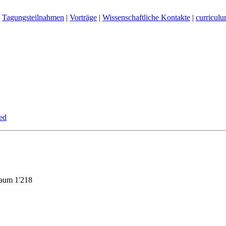
Tagungsteilnahmen
|
Vorträge
|
Wissenschaftliche Kontakte
|
curriculu
ed
Raum 1'218